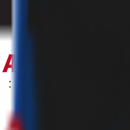
✕
HOME
ÜRÜNLER